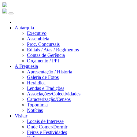
Autarquia
Executivo
Assembleia
Proc. Concursais
Editais / Atas / Regimentos
Contas de Gerência
Orçamento / PPI
A Freguesia
Apresentação / História
Galeria de Fotos
Heráldica
Lendas e Tradições
Associações/Colectividades
Caracterização/Censos
Toponímia
Notícias
Visitar
Locais de Interesse
Onde Comer/Dormir
Feiras e Festividades