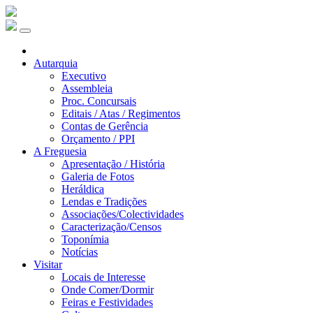
Autarquia
Executivo
Assembleia
Proc. Concursais
Editais / Atas / Regimentos
Contas de Gerência
Orçamento / PPI
A Freguesia
Apresentação / História
Galeria de Fotos
Heráldica
Lendas e Tradições
Associações/Colectividades
Caracterização/Censos
Toponímia
Notícias
Visitar
Locais de Interesse
Onde Comer/Dormir
Feiras e Festividades