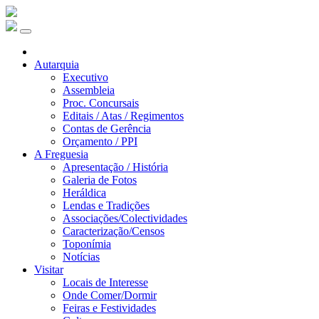
Autarquia
Executivo
Assembleia
Proc. Concursais
Editais / Atas / Regimentos
Contas de Gerência
Orçamento / PPI
A Freguesia
Apresentação / História
Galeria de Fotos
Heráldica
Lendas e Tradições
Associações/Colectividades
Caracterização/Censos
Toponímia
Notícias
Visitar
Locais de Interesse
Onde Comer/Dormir
Feiras e Festividades