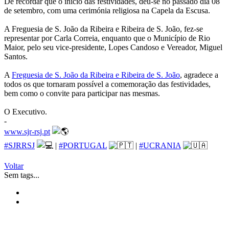
De recordar que o início das festividades, deu-se no passado dia 08
de setembro, com uma cerimónia religiosa na Capela da Escusa.
A Freguesia de S. João da Ribeira e Ribeira de S. João, fez-se
representar por Carla Correia, enquanto que o Município de Rio
Maior, pelo seu vice-presidente, Lopes Candoso e Vereador, Miguel
Santos.
A
Freguesia de S. João da Ribeira e Ribeira de S. João
, agradece a
todos os que tornaram possível a comemoração das festividades,
bem como o convite para participar nas mesmas.
O Executivo.
-
www.sjr-rsj.pt
#SJRRSJ
|
#PORTUGAL
|
#UCRANIA
Voltar
Sem tags...