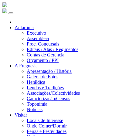
Autarquia
Executivo
Assembleia
Proc. Concursais
Editais / Atas / Regimentos
Contas de Gerência
Orçamento / PPI
A Freguesia
Apresentação / História
Galeria de Fotos
Heráldica
Lendas e Tradições
Associações/Colectividades
Caracterização/Censos
Toponímia
Notícias
Visitar
Locais de Interesse
Onde Comer/Dormir
Feiras e Festividades