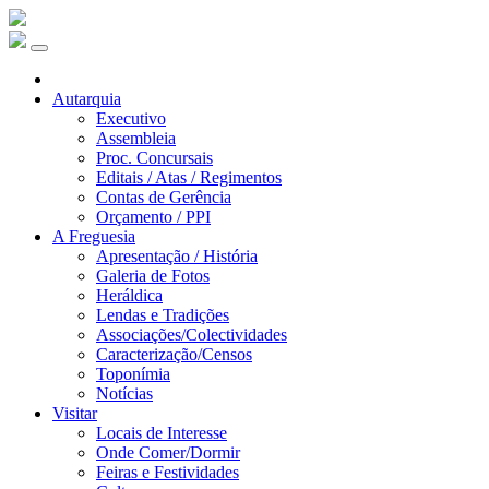
Autarquia
Executivo
Assembleia
Proc. Concursais
Editais / Atas / Regimentos
Contas de Gerência
Orçamento / PPI
A Freguesia
Apresentação / História
Galeria de Fotos
Heráldica
Lendas e Tradições
Associações/Colectividades
Caracterização/Censos
Toponímia
Notícias
Visitar
Locais de Interesse
Onde Comer/Dormir
Feiras e Festividades