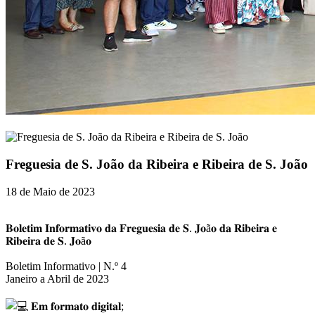
Freguesia de S. João da Ribeira e Ribeira de S. João
18 de Maio de 2023
𝐁𝐨𝐥𝐞𝐭𝐢𝐦 𝐈𝐧𝐟𝐨𝐫𝐦𝐚𝐭𝐢𝐯𝐨 𝐝𝐚 𝐅𝐫𝐞𝐠𝐮𝐞𝐬𝐢𝐚 𝐝𝐞 𝐒. 𝐉𝐨ã𝐨 𝐝𝐚 𝐑𝐢𝐛𝐞𝐢𝐫𝐚 𝐞
𝐑𝐢𝐛𝐞𝐢𝐫𝐚 𝐝𝐞 𝐒. 𝐉𝐨ã𝐨
Boletim Informativo | N.º 4
Janeiro a Abril de 2023
𝐄𝐦 𝐟𝐨𝐫𝐦𝐚𝐭𝐨 𝐝𝐢𝐠𝐢𝐭𝐚𝐥;