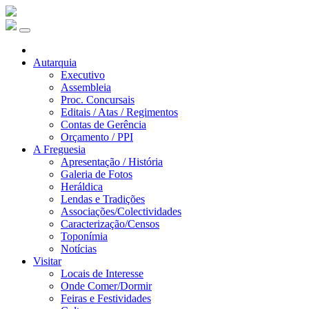
Autarquia
Executivo
Assembleia
Proc. Concursais
Editais / Atas / Regimentos
Contas de Gerência
Orçamento / PPI
A Freguesia
Apresentação / História
Galeria de Fotos
Heráldica
Lendas e Tradições
Associações/Colectividades
Caracterização/Censos
Toponímia
Notícias
Visitar
Locais de Interesse
Onde Comer/Dormir
Feiras e Festividades