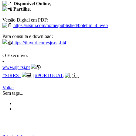
𝐃𝐢𝐬𝐩𝐨𝐧í𝐯𝐞𝐥 𝐎𝐧𝐥𝐢𝐧𝐞;
𝐏𝐚𝐫𝐭𝐢𝐥𝐡𝐞.
Versão Digital em PDF:
https://issuu.com/home/published/boletim_4_web
Para consulta e download:
https://tinyurl.com/sjr-rsj-bi4
O Executivo.
-
www.sjr-rsj.pt
#SJRRSJ
|
#PORTUGAL
|
Voltar
Sem tags...