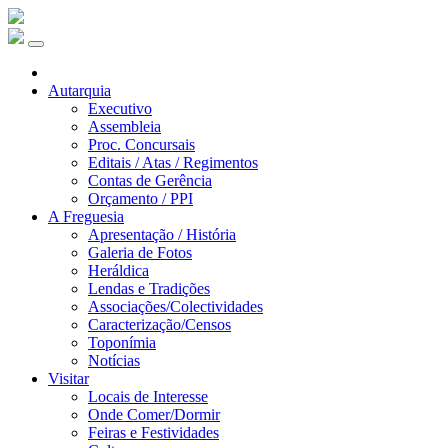
Autarquia
Executivo
Assembleia
Proc. Concursais
Editais / Atas / Regimentos
Contas de Gerência
Orçamento / PPI
A Freguesia
Apresentação / História
Galeria de Fotos
Heráldica
Lendas e Tradições
Associações/Colectividades
Caracterização/Censos
Toponímia
Notícias
Visitar
Locais de Interesse
Onde Comer/Dormir
Feiras e Festividades