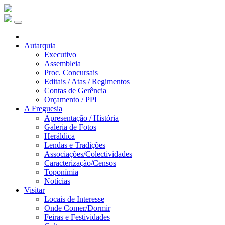
Autarquia
Executivo
Assembleia
Proc. Concursais
Editais / Atas / Regimentos
Contas de Gerência
Orçamento / PPI
A Freguesia
Apresentação / História
Galeria de Fotos
Heráldica
Lendas e Tradições
Associações/Colectividades
Caracterização/Censos
Toponímia
Notícias
Visitar
Locais de Interesse
Onde Comer/Dormir
Feiras e Festividades