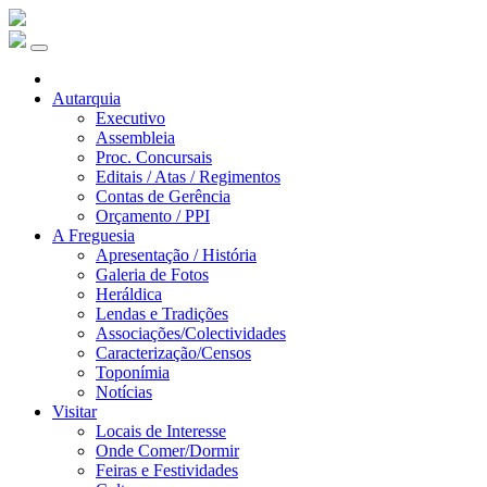
Autarquia
Executivo
Assembleia
Proc. Concursais
Editais / Atas / Regimentos
Contas de Gerência
Orçamento / PPI
A Freguesia
Apresentação / História
Galeria de Fotos
Heráldica
Lendas e Tradições
Associações/Colectividades
Caracterização/Censos
Toponímia
Notícias
Visitar
Locais de Interesse
Onde Comer/Dormir
Feiras e Festividades