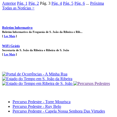
Anterior
Pág.
1
Pág.
2
Pág.
3
Pág.
4
Pág.
5
Pág.
6
...
Próxima
Todas as Notícias >
Boletim Informativo
Boletim Informativo da Freguesia de S. João da Ribeira e Rib...
[
Ler Mais
]
WiFi Grátis
Secretaria de S. João da Ribeira e Ribeira de S. João
[
Ler Mais
]
Percurso Pedestre - Torre Mourisca
Percurso Pedestre - Ruy Belo
Percurso Pedestre - Capela Nossa Senhora Das Virtudes